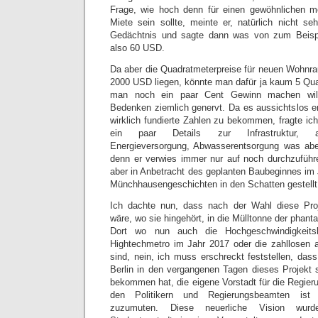
Frage, wie hoch denn für einen gewöhnlichen m
Miete sein sollte, meinte er, natürlich nicht s
Gedächtnis und sagte dann was von zum Beispi
also 60 USD.
Da aber die Quadratmeterpreise für neuen Wohnra
2000 USD liegen, könnte man dafür ja kaum 5 Qu
man noch ein paar Cent Gewinn machen will.
Bedenken ziemlich genervt. Da es aussichtslos e
wirklich fundierte Zahlen zu bekommen, fragte ic
ein paar Details zur Infrastruktur, al
Energieversorgung, Abwasserentsorgung was aber
denn er verwies immer nur auf noch durchzufüh
aber in Anbetracht des geplanten Baubeginnes im
Münchhausengeschichten in den Schatten gestellt 
Ich dachte nun, dass nach der Wahl diese Proj
wäre, wo sie hingehört, in die Mülltonne der phan
Dort wo nun auch die Hochgeschwindigkeits
Hightechmetro im Jahr 2017 oder die zahllosen 
sind, nein, ich muss erschreckt feststellen, dass
Berlin in den vergangenen Tagen dieses Projekt
bekommen hat, die eigene Vorstadt für die Regie
den Politikern und Regierungsbeamten ist 
zuzumuten. Diese neuerliche Vision wu