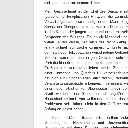
sich permanent mit seinem iPhon.
Mein Gesprächpartner, der Chef des Büros, empf
typischen philosophischen Phrasen, die zumind
Verwaltungsbeamte so ständig an den Mann bringe
Schatz der Mongolei sei nicht, wie alle Denken, 
in den Köpfen der jungen Leute und er sei mit se
Bergmann des Wissens. Da ich die Mongolei und
vielen Jahren kenne, hat mich das recht wenig 
relativ schnell zur Sache kommen. Er führte mi
dem zahllose Holzklötzchen verschiedene Gebäude 
Modelle waren im ehemaligen Ostblock sehr b
Parteifunktionären in einer recht primitive
Großprojektes veranschaulichen und für Zustim
einer Unmenge von Quadern für verschiedena
natürlich auch Sportanlagen, ein Stadion, Parka
Veranstaltungsgebäude erkennen. Interessant w
einen neuen Stadtteil von Ulaanbaatar handeln soll
Stadt werden. Eine Studentenstadt ungefähr d
Hauptstadt entfernt. Hier wollte man also all das
Problemen seit Jahren nicht in den Griff bek
Anfang an gelöst haben.
In diesem elitären Stadtsatelliten sollten zuk
Mongolei, alle Hochschulen und Universität
Mitarbeitern und deren Familien, also einhunde