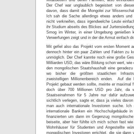
Der Chef war unglaublich begeistert von dies
davon, dass damit die Mongolei zur Wissenschaf
Ich sah die Sache allerdings etwas anders un
nicht verkneifen, dass irgendwelche Leute einfac
ihr Studium abseits des Blickes auf Jurtensiedlu
Smog im Winter, in einer Umgebung genießen k
Verwerfungen zeigt und in der die Armut einfach dr
Mit gefiel also das Projekt vom ersten Moment an
dennoch hinter ein paar Zahlen und Fakten zu 
unmöglich. Der Chef kannte noch eine große G
Milliarden USD, das wäre Bildung schon wert, wie e
den mongolischen Staatshaushalt eine geradezu
wo bisher die größten staatlichen Infrastr
zweistelligen Millionenbereich enden. Auf di
Projekt gebaut werden sollte, meinte er maximal 
doch über 700 Millionen USD pro Jahr, da w
Staatseinahmen für 5 Jahre nur dafür aufzu
sichtlich verlegen, sagte er, dass ja vieles davon
man auch internationale Investoren suche. Ich 
internationale Banken ein Hochschulgebäude i
finanzierten um dann im Gegenzug mongolische
beiseite, aber hier fühlte ich mich schon fast wi
Wohnhäuser für Studenten und Angestellte würd
mongolischen Investoren errichtet, die sie dann 