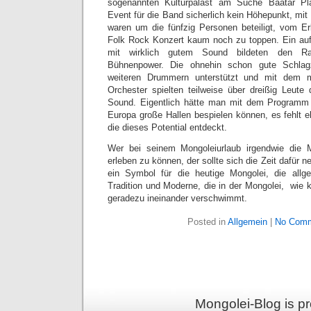
sogenannten Kulturpalast am Suche Baatar Pl
Event für die Band sicherlich kein Höhepunkt, mi
waren um die fünfzig Personen beteiligt, vom Er
Folk Rock Konzert kaum noch zu toppen. Ein auf
mit wirklich gutem Sound bildeten den R
Bühnenpower. Die ohnehin schon gute Schlag
weiteren Drummern unterstützt und mit dem 
Orchester spielten teilweise über dreißig Leute
Sound. Eigentlich hätte man mit dem Programm
Europa große Hallen bespielen können, es fehlt e
die dieses Potential entdeckt.
Wer bei seinem Mongoleiurlaub irgendwie die M
erleben zu können, der sollte sich die Zeit dafür 
ein Symbol für die heutige Mongolei, die all
Tradition und Moderne, die in der Mongolei, wie 
geradezu ineinander verschwimmt.
Posted in
Allgemein
|
No Comm
Mongolei-Blog is p