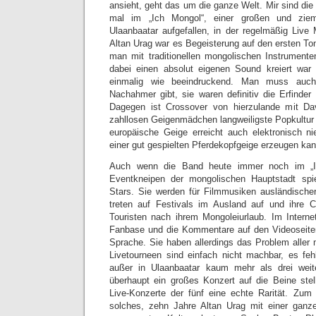
ansieht, geht das um die ganze Welt. Mir sind die
mal im „Ich Mongol“, einer großen und ziem
Ulaanbaatar aufgefallen, in der regelmäßig Live 
Altan Urag war es Begeisterung auf den ersten Ton
man mit traditionellen mongolischen Instrumenten
dabei einen absolut eigenen Sound kreiert war
einmalig wie beeindruckend. Man muss auc
Nachahmer gibt, sie waren definitiv die Erfinder
Dagegen ist Crossover von hierzulande mit Dav
zahllosen Geigenmädchen langweiligste Popkultur 
europäische Geige erreicht auch elektronisch n
einer gut gespielten Pferdekopfgeige erzeugen kan
Auch wenn die Band heute immer noch im „I
Eventkneipen der mongolischen Hauptstadt spiel
Stars. Sie werden für Filmmusiken ausländischer 
treten auf Festivals im Ausland auf und ihre C
Touristen nach ihrem Mongoleiurlaub. Im Interne
Fanbase und die Kommentare auf den Videoseiten
Sprache. Sie haben allerdings das Problem aller
Livetourneen sind einfach nicht machbar, es fehl
außer in Ulaanbaatar kaum mehr als drei wei
überhaupt ein großes Konzert auf die Beine ste
Live-Konzerte der fünf eine echte Rarität. Z
solches, zehn Jahre Altan Urag mit einer gan