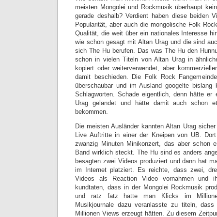
meisten Mongolei und Rockmusik überhaupt keine
gerade deshalb? Verdient haben diese beiden Vi
Popularität, aber auch die mongolische Folk Roc
Qualität, die weit über ein nationales Interesse 
wie schon gesagt mit Altan Urag und die sind auc
sich The Hu berufen. Das was The Hu den Hunn
schon in vielen Titeln von Altan Urag in ähnli
kopiert oder weiterverwendet, aber kommerzielle
damit beschieden. Die Folk Rock Fangemeinde 
überschaubar und im Ausland googelte bislang
Schlagworten. Schade eigentlich, denn hätte er 
Urag gelandet und hätte damit auch schon e
bekommen.
Die meisten Ausländer kannten Altan Urag sicher
Live Auftritte in einer der Kneipen von UB. Dor
zwanzig Minuten Minikonzert, das aber schon er
Band wirklich steckt. The Hu sind es anders ang
besagten zwei Videos produziert und dann hat man
im Internet platziert. Es reichte, dass zwei, d
Videos als Reaction Video vornahmen und ih
kundtaten, dass in der Mongolei Rockmusik produ
und ratz fatz hatte man Klicks im Million
Musikjournale dazu veranlasste zu titeln, das
Millionen Views erzeugt hätten. Zu diesem Zeitp