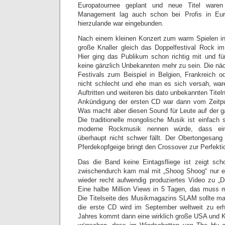
Europatournee geplant und neue Titel waren
Management lag auch schon bei Profis in Eu
hierzulande war eingebunden.
Nach einem kleinen Konzert zum warm Spielen in 
große Knaller gleich das Doppelfestival Rock 
Hier ging das Publikum schon richtig mit und fü
keine gänzlich Unbekannten mehr zu sein. Die nä
Festivals zum Beispiel in Belgien, Frankreich o
nicht schlecht und ehe man es sich versah, war
Auftritten und weiteren bis dato unbekannten Titel
Ankündigung der ersten CD war dann vom Zeitpu
Was macht aber diesen Sound für Leute auf der g
Die traditionelle mongolische Musik ist einfa
moderne Rockmusik nennen würde, dass ein
überhaupt nicht schwer fällt. Der Obertongesang
Pferdekopfgeige bringt den Crossover zur Perfekti
Das die Band keine Eintagsfliege ist zeigt sch
zwischendurch kam mal mit „Shoog Shoog“ nur ei
wieder recht aufwendig produziertes Video zu „
Eine halbe Million Views in 5 Tagen, das muss
Die Titelseite des Musikmagazins SLAM sollte m
die erste CD wird im September weltweit zu erh
Jahres kommt dann eine wirklich große USA und K